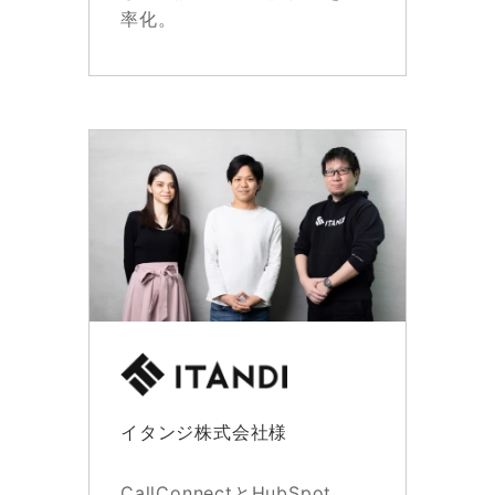
率化。
イタンジ株式会社様
CallConnectとHubSpot