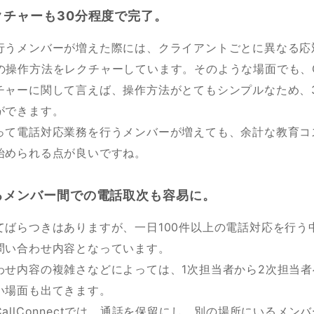
クチャーも30分程度で完了。
行うメンバーが増えた際には、クライアントごとに異なる応
ectの操作方法をレクチャーしています。そのような場面でも、Cal
チャーに関して言えば、操作方法がとてもシンプルなため、
ができます。
って電話対応業務を行うメンバーが増えても、余計な教育コ
始められる点が良いですね。
るメンバー間での電話取次も容易に。
てばらつきはありますが、一日100件以上の電話対応を行う
問い合わせ内容となっています。
わせ内容の複雑さなどによっては、1次担当者から2次担当
い場面も出てきます。
allConnectでは、通話を保留にし、別の場所にいるメン