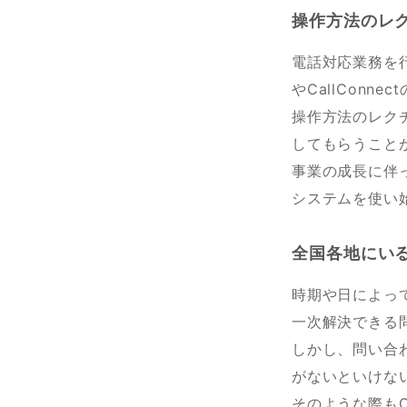
操作方法のレ
電話対応業務を
やCallConn
操作方法のレク
してもらうこと
事業の成長に伴
システムを使い
全国各地にい
時期や日によっ
一次解決できる
しかし、問い合
がないといけな
そのような際もC