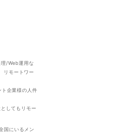
理/Web運用な
や、リモートワー
アント企業様の人件
社としてもリモー
す。全国にいるメン