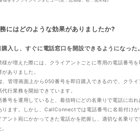
者様をオンラインインタビュー(左：志垣様、右：黒木様)
務にはどのような効果がありましたか?
日購入し、すぐに電話窓口を開設できるようになった
業様が増えた際には、クライアントごとに専用の電話番号を
要がありました。
ectでは、管理画面上から050番号を即日購入できるので、クラ
話代行業務を開始できています。
話番号を運用していると、着信時にどの名乗りで電話に出れ
ります。しかし、CallConnectでは電話番号に名前付け
イアント宛にかかってきた電話かを把握し、適切な名乗りで
た。