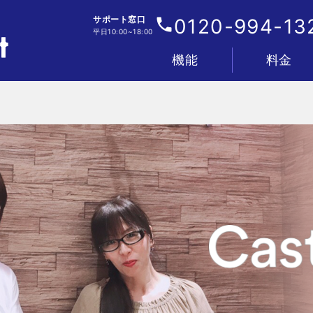
サポート窓口
0120-994-13
平日10:00~18:00
機能
料金
電話
IVR・着信フロー
顧客管理
分析
AI
連携
管理・セキュリティ
プラン&料金表
お支払い&料金