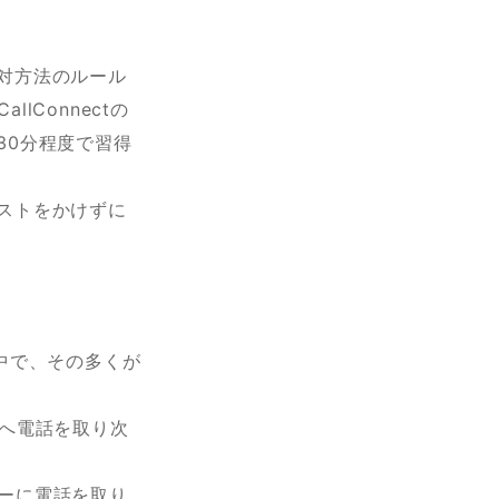
対方法のルール
lConnectの
30分程度で習得
ストをかけずに
中で、その多くが
者へ電話を取り次
バーに電話を取り