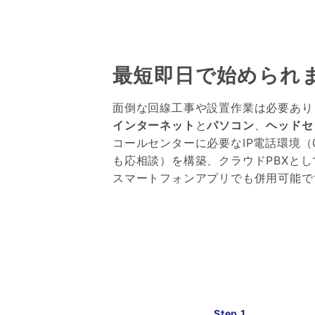
最短即日で始められ
面倒な回線工事や設置作業は必要あり
インターネット
と
パソコン
、
ヘッドセ
コールセンターに必要なIP電話環境（05
も応相談）を構築、クラウドPBXと
スマートフォンアプリでも併用可能で
Step 1