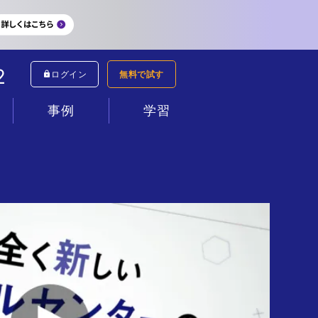
2
ログイン
無料で試す
事例
学習
シミュレーター
すべて
コールセンター
インサイドセールス
テレワーク
新規事業
ネットショップ
資料請求
マニュアル動画
ヘルプセンター