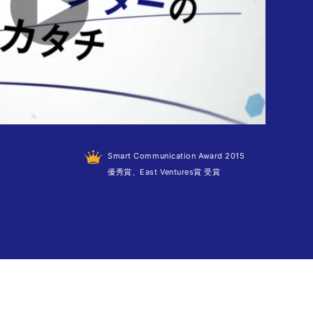
Smart Communication Award 2015
優秀賞、East Ventures賞 受賞