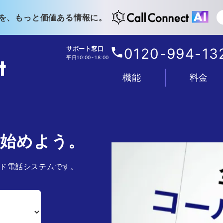
を、もっと価値ある情報に。
サポート窓口
0120-994-13
平日10:00~18:00
機能
料金
電話
IVR・着信フロー
顧客管理
分析
AI
連携
管理・セキュリティ
プラン&料金表
お支払い&料金
に始めよう。
ド電話システムです。