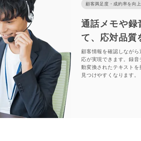
顧客満足度・成約率を向
通話メモや録
て、応対品質
顧客情報を確認しながら
応が実現できます。録音
動変換されたテキストを
見つけやすくなります。