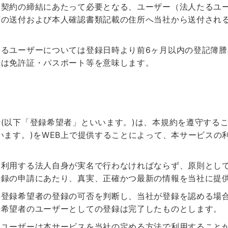
用契約の締結にあたって必要となる、ユーザー（法人たるユ
類の送付および本人確認書類記載の住所へ当社から送付され
たるユーザーについては登録日時より前6ヶ月以内の登記簿
合は免許証・パスポート等を意味します。
(以下「登録希望者」といいます。)は、本規約を遵守する
います。)をWEB上で提供することによって、本サービスの
を利用する法人自身が実名で行わなければならず、原則とし
登録の申請にあたり、真実、正確かつ最新の情報を当社に提
、登録希望者の登録の可否を判断し、当社が登録を認める場
録希望者のユーザーとしての登録は完了したものとします。
、ユーザーは本サービスを当社の定める方法で利用すること