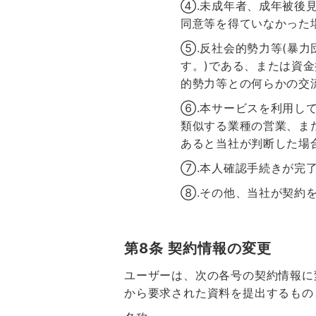
④.未成年者、成年被後
同意等を得ていなかった
⑤.反社会的勢力等(暴
す。)である、または資
的勢力等との何らかの交
⑥.本サービスを利用し
類似する業種の営業、ま
あると当社が判断した場
⑦.本人確認手続きが完
⑧.その他、当社が契約
第8条 契約情報の変更
ユーザーは、次の各号の契約情報に
から要求された資料を提出するもの