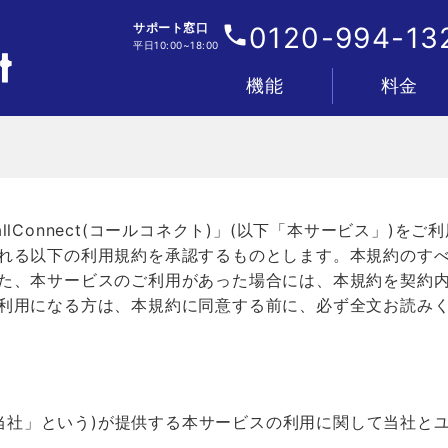
サポート窓口
0120-994-13
平日10:00~18:00
機能
料金
電話
IVR・着信フロー
顧客管理
分析
AI
連携
管理・セキュリティ
プラン&料金表
お支払い&料金
lConnect(コールコネクト)」(以下「本サービス」)をご
れる以下の利用規約を承認するものとします。本規約のす
た、本サービスのご利用があった場合には、本規約を契約
利用になる方は、本規約に同意する前に、必ず全文お読み
下「当社」という)が提供する本サービスの利用に関して当社