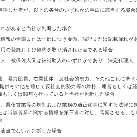
申請した者が、以下の各号のいずれかの事由に該当する場合
それがあると当社が判断した場合
録情報の全部または一部につき虚偽、誤記または記載漏れが
利用の登録および契約を取り消された者である場合
見人、被保佐人又は被補助人のいずれかであり、法定代理人
力団、暴力団員、右翼団体、反社会的勢力、その他これに準ず
金提供その他を通じて反社会的勢力等の維持、運営もしくは
流もしくは関与を行っていると当社が判断した場合
て、風俗営業等の規制および業務の適正化等に関する法律に
たは当該営業に関する情報を第三者に対し、閲覧させる、も
合
を適当でないと判断した場合