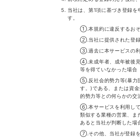
当社は、第1項に基づき登録を
す。
①.本規約に違反するお
②.当社に提供された登
③.過去に本サービスの
④.未成年者、成年被後
等を得ていなかった場合
⑤.反社会的勢力等(暴
す。)である、または資
的勢力等との何らかの交
⑥.本サービスを利用し
類似する業種の営業、ま
あると当社が判断した場
⑦.その他、当社が登録