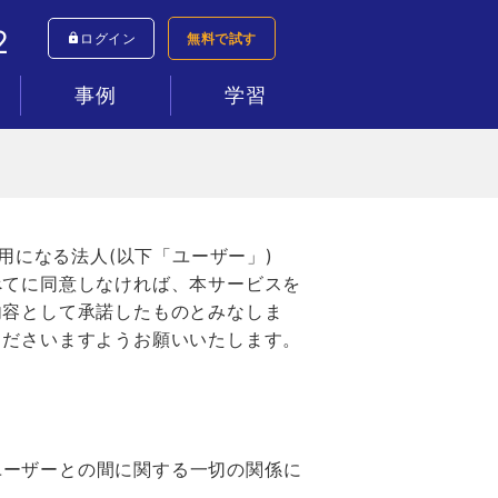
2
ログイン
無料で試す
事例
学習
シミュレーター
すべて
コールセンター
インサイドセールス
テレワーク
新規事業
ネットショップ
資料請求
マニュアル動画
ヘルプセンター
利用になる法人(以下「ユーザー」)
べてに同意しなければ、本サービスを
内容として承諾したものとみなしま
くださいますようお願いいたします。
とユーザーとの間に関する一切の関係に