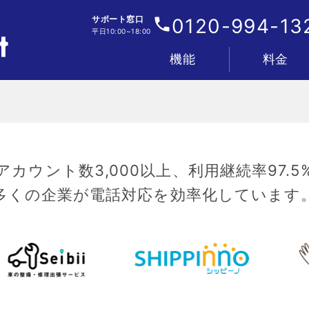
サポート窓口
0120-994-13
平日10:00~18:00
機能
料金
電話
IVR・着信フロー
顧客管理
分析
AI
連携
管理・セキュリティ
プラン&料金表
お支払い&料金
アカウント数3,000以上、利用継続率97.5
多くの企業が電話対応を効率化しています