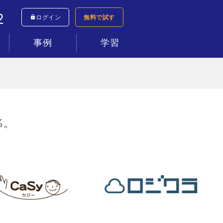
2
ログイン
無料で試す
事例
学習
シミュレーター
すべて
コールセンター
インサイドセールス
テレワーク
新規事業
ネットショップ
資料請求
マニュアル動画
ヘルプセンター
%。
。