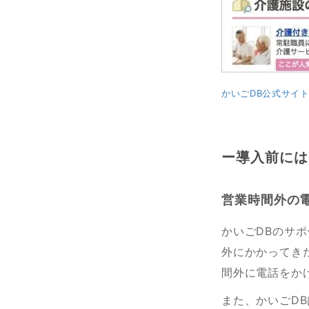
かいごDB公式サイ
ー導入前には
営業時間外の
かいごDBのサポ
外にかかってき
間外に電話をか
また、かいごD