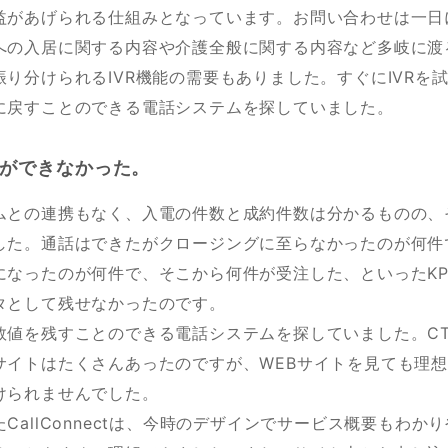
益があげられる仕組みとなっています。お問い合わせは一日に
への入居に関する内容や介護全般に関する内容など多岐に渡
り分けられるIVR機能の需要もありました。すぐにIVRを
に戻すことのできる電話システムを探していました。
とができなかった。
ムとの連携もなく、入電の件数と成約件数は分かるものの、
した。通話はできたがクロージングに至らなかったのが何件
になったのが何件で、そこから何件が受注した、といったKP
タとして残せなかったのです。
数値を残すことのできる電話システムを探していました。CT
サイトはたくさんあったのですが、WEBサイトを見ても理
けられませんでした。
CallConnectは、今時のデザインでサービス概要もわか