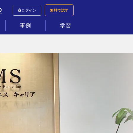
2
ログイン
無料で試す
事例
学習
シミュレーター
すべて
コールセンター
インサイドセールス
テレワーク
新規事業
ネットショップ
資料請求
マニュアル動画
ヘルプセンター