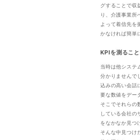
グすることで収
り、介護事業所
よって着信先を振
かなければ簡単
KPIを測るこ
当時は他システ
分かりませんで
込みの高い会話
要な数値をデー
そこでそれらの
している会社の
をなかなか見つ
そんな中見つけた