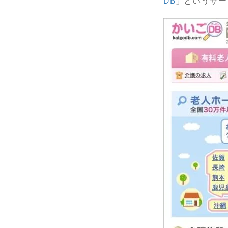
DB
」というサー