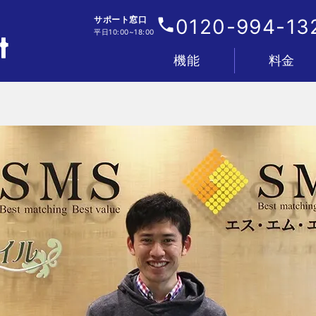
サポート窓口
0120-994-13
平日10:00~18:00
機能
料金
電話
IVR・着信フロー
顧客管理
分析
AI
連携
管理・セキュリティ
プラン&料金表
お支払い&料金