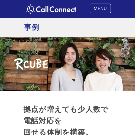
MENU
事例
拠点が増えても
少人数で
電話対応を
回せる体制を構築。