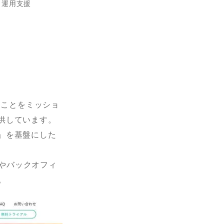
・運用支援
ることをミッショ
供しています。
」を基盤にした
やバックオフィ
。