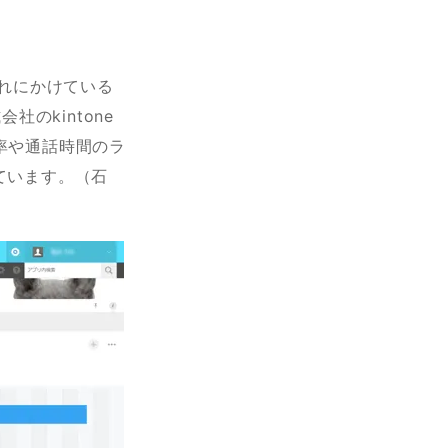
れにかけている
のkintone
答率や通話時間のラ
ています。（石