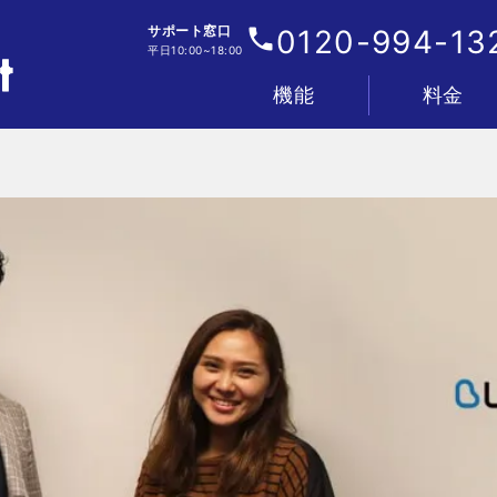
サポート窓口
0120-994-13
平日10:00~18:00
機能
料金
電話
IVR・着信フロー
顧客管理
分析
AI
連携
管理・セキュリティ
プラン&料金表
お支払い&料金