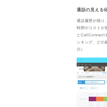
通話の見える
通話履歴が残り
時間やコストが把
とCallConn
ンキング、どの顧
川）