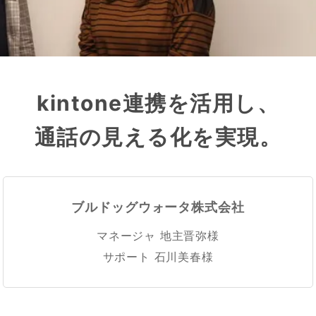
kintone連携を
活用し、
通話の見える化
を実現。
ブルドッグウォータ株式会社
マネージャ 地主晋弥様
サポート 石川美春様