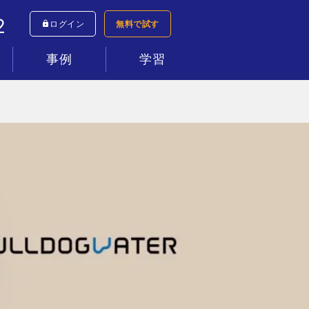
2
ログイン
無料で試す
事例
学習
シミュレーター
すべて
コールセンター
インサイドセールス
テレワーク
新規事業
ネットショップ
資料請求
マニュアル動画
ヘルプセンター