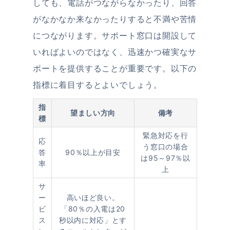
しても、電話がつながらなかったり、回答
がなかなか来なかったりすると不満や苦情
につながります。サポート窓口は開設して
いればよいのではなく、迅速かつ確実なサ
ポートを提供することが重要です。以下の
指標に着目するとよいでしょう。
指
望ましい方向
備考
標
緊急対応を行
応
う窓口の場合
答
90％以上が目安
は95～97％以
率
上
サ
ー
高いほど良い。
ビ
「80％の入電は20
ス
秒以内に対応」とす