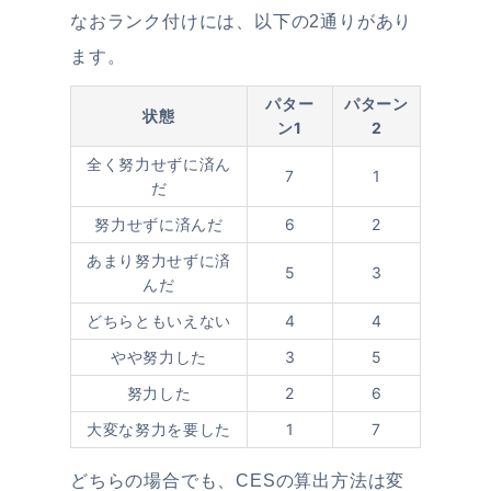
なおランク付けには、以下の2通りがあり
ます。
パター
パターン
状態
ン1
2
全く努力せずに済ん
7
1
だ
努力せずに済んだ
6
2
あまり努力せずに済
5
3
んだ
どちらともいえない
4
4
やや努力した
3
5
努力した
2
6
大変な努力を要した
1
7
どちらの場合でも、CESの算出方法は変