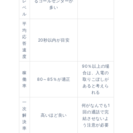
レ
るコールセンターが
ベ
多い
ル
平
均
応
20秒以内が目安
答
速
度
90％以上の場
稼
合は、入電の
働
80～85％が適正
取りこぼしが
率
あると考えら
れる
一
何がなんでも1
次
回の通話で完
解
高いほど良い
結させないよ
決
う注意が必要
率