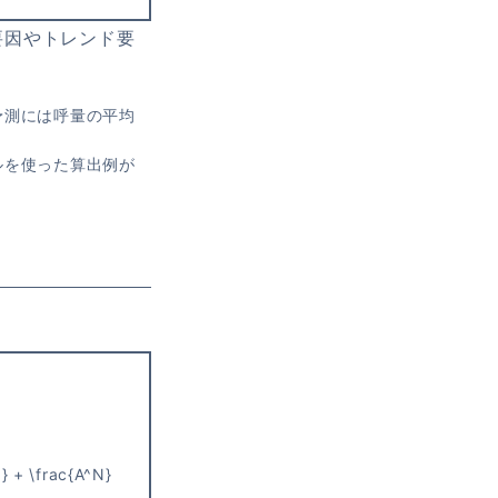
要因やトレンド要
予測には呼量の平均
ルを使った算出例が