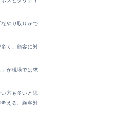
（ホスピタリティ
ズなやり取りがで
が多く、顧客に対
人」が現場では求
ない方も多いと思
が考える、顧客対